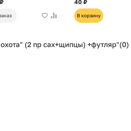
 ₽
40 ₽
заказ
В корзину
охота" (2 пр сах+щипцы) +футляр"
(0)