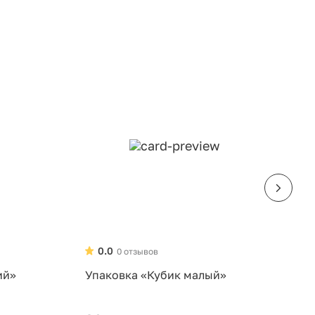
0.0
0 отзывов
ий»
Упаковка «Кубик малый»
У