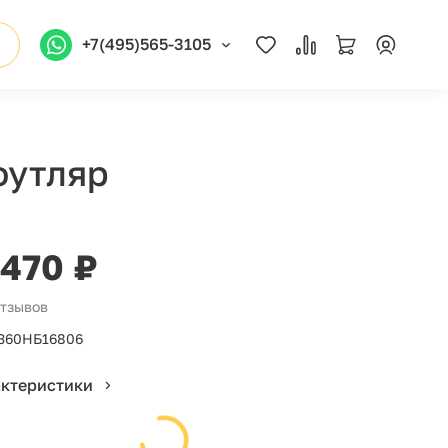
+7(495)565-3105
футляр
 470 ₽
отзывов
360НБ16806
актеристики