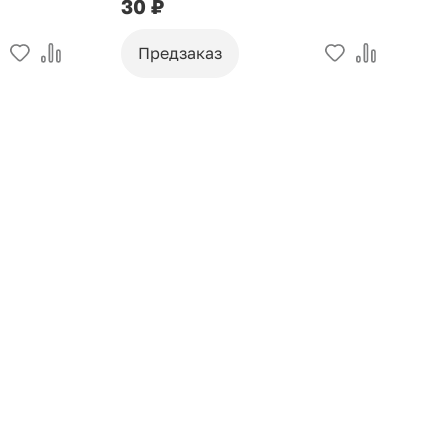
30 ₽
9
Предзаказ