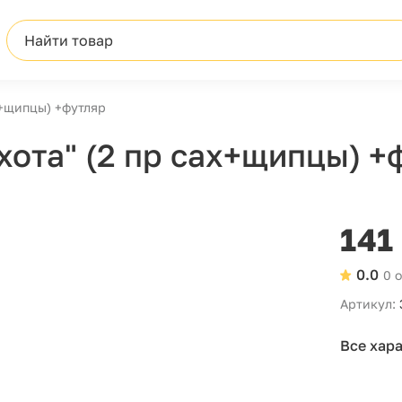
Найти товар
х+щипцы) +футляр
хота" (2 пр сах+щипцы) +
141
0.0
0 
Артикул:
Все хар