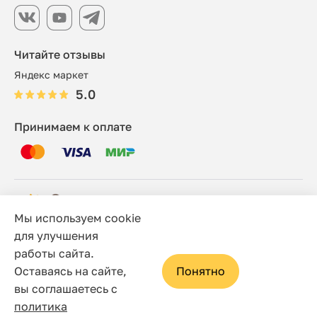
Читайте отзывы
Яндекс маркет
5.0
Принимаем к оплате
Мы используем cookie
© 2006 - 2026 Этно-шоп, Интернет-магазин
для улучшения
работы сайта.
Политика конфиденциальности
Оставаясь на сайте,
Понятно
Сайт носит исключительно информационный характер, и
вы соглашаетесь с
ни при каких условиях не является публичной офертой,
политика
определяемой положениями статьи 437(2) Гражданского