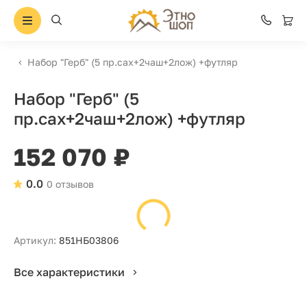
Набор "Герб" (5 пр.сах+2чаш+2лож) +футляр
Набор "Герб" (5
пр.сах+2чаш+2лож) +футляр
152 070 ₽
0.0
0 отзывов
Артикул:
851НБ03806
Все характеристики