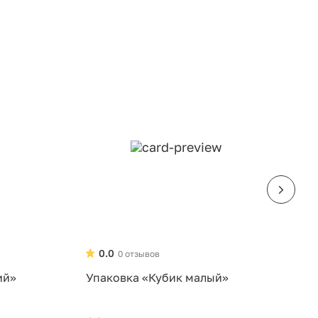
0.0
0 отзывов
ий»
Упаковка «Кубик малый»
У