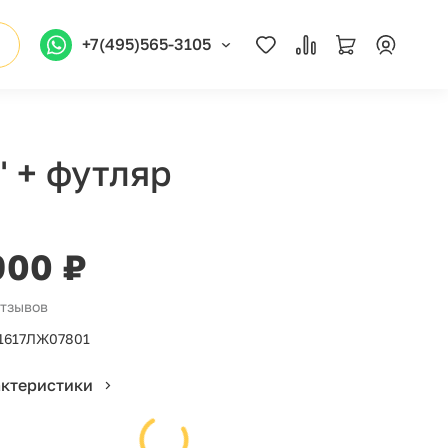
+7(495)565-3105
 + футляр
900 ₽
отзывов
1617ЛЖ07801
актеристики