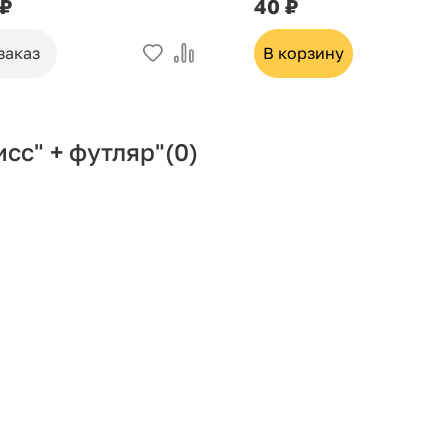
 ₽
40 ₽
заказ
В корзину
сс" + футляр"
(0)