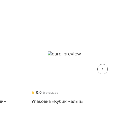
0.0
0 отзывов
ий»
Упаковка «Кубик малый»
У