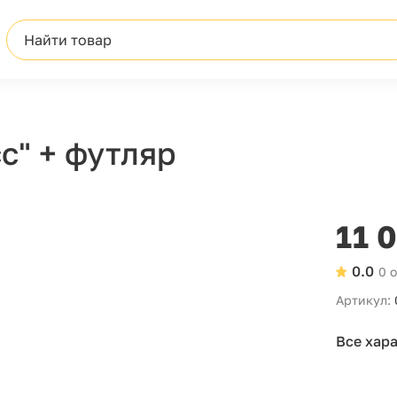
Найти товар
с" + футляр
11 
0.0
0 
Артикул:
Все хар