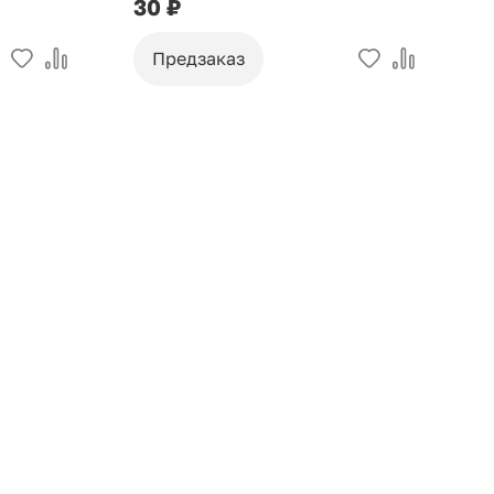
30 ₽
9
Предзаказ