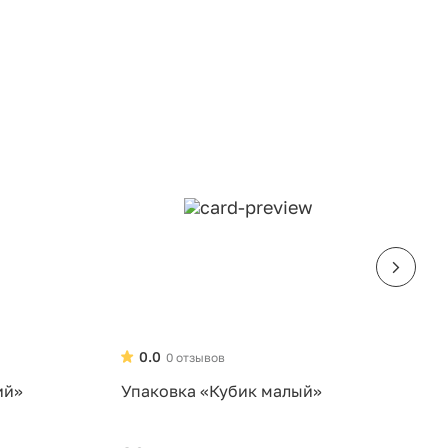
0.0
0 отзывов
ий»
Упаковка «Кубик малый»
У