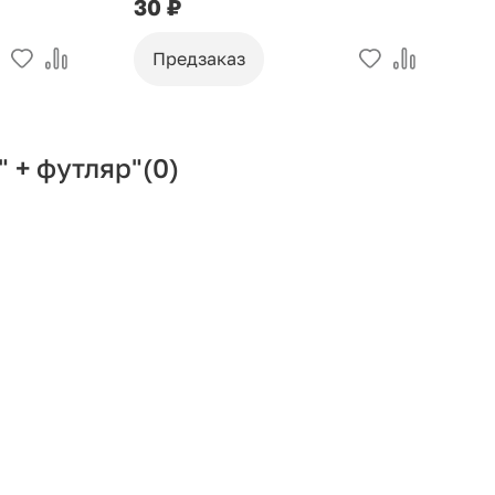
30 ₽
9
Предзаказ
 + футляр"
(0)