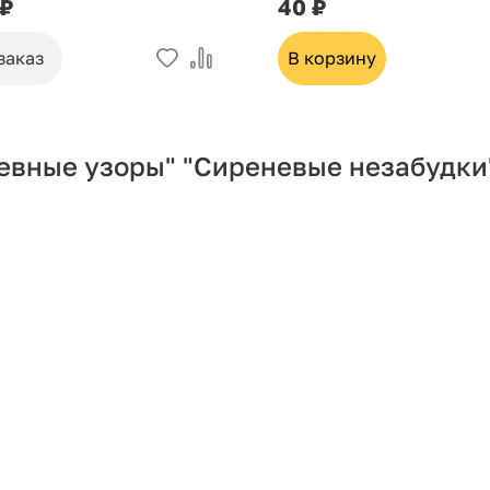
 ₽
40 ₽
заказ
В корзину
евные узоры" "Сиреневые незабудки"