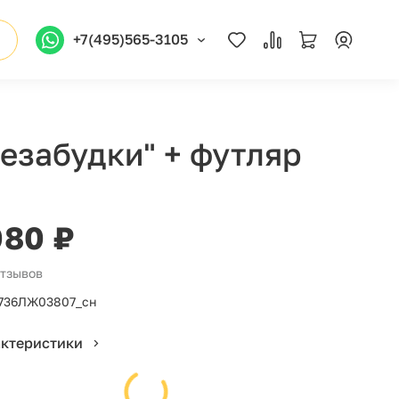
+7(495)565-3105
езабудки" + футляр
080 ₽
отзывов
736ЛЖ03807_сн
актеристики