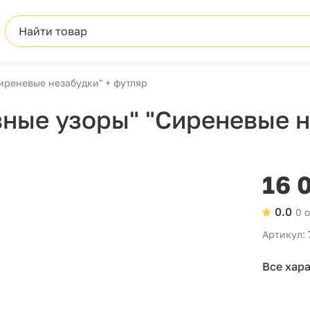
Найти товар
иреневые незабудки" + футляр
ные узоры" "Сиреневые н
16 
0.0
0 
Артикул:
Все хар