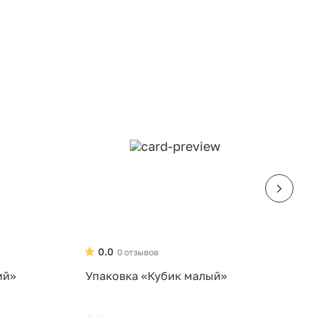
0.0
0 отзывов
ий»
Упаковка «Кубик малый»
У