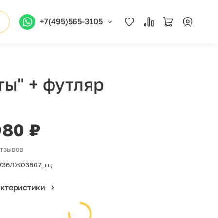
+7(495)565-3105
ты" + футляр
080 ₽
отзывов
736ЛЖ03807_гц
актеристики