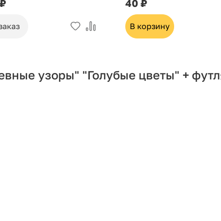
 ₽
40 ₽
заказ
В корзину
вные узоры" "Голубые цветы" + футл