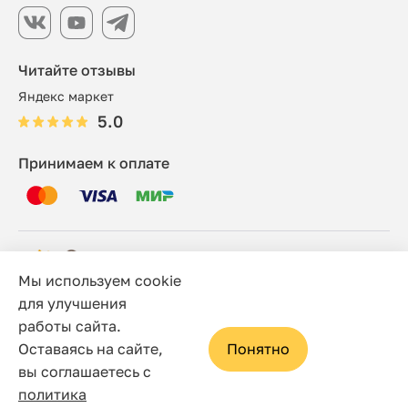
Читайте отзывы
Яндекс маркет
5.0
Принимаем к оплате
Мы используем cookie
© 2006 - 2026 Этно-шоп, Интернет-магазин
для улучшения
работы сайта.
Политика конфиденциальности
Оставаясь на сайте,
Понятно
Сайт носит исключительно информационный характер, и
вы соглашаетесь с
ни при каких условиях не является публичной офертой,
политика
определяемой положениями статьи 437(2) Гражданского