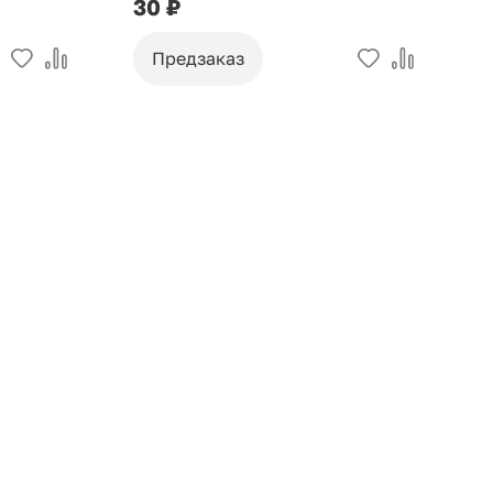
30 ₽
9
Предзаказ