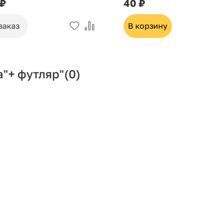
 ₽
40 ₽
заказ
В корзину
"+ футляр"
(0)