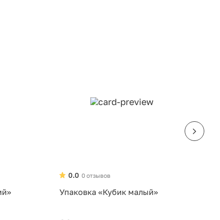
0.0
0 отзывов
ий»
Упаковка «Кубик малый»
У