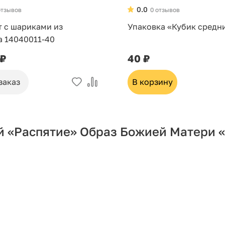
0.0
отзывов
0 отзывов
т с шариками из
Упаковка «Кубик средн
а 14040011-40
 ₽
40 ₽
заказ
В корзину
й «Распятие» Образ Божией Матери «