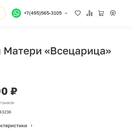
+7(495)565-3105
й Матери «Всецарица»
90 ₽
отзывов
43236
актеристики