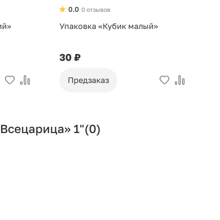
0.0
0 отзывов
ий»
Упаковка «Кубик малый»
У
30 ₽
9
Предзаказ
Всецарица» 1"
(0)