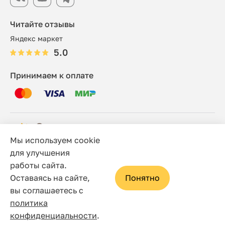
Читайте отзывы
Яндекс маркет
5.0
Принимаем к оплате
Мы используем cookie
© 2006 - 2026 Этно-шоп, Интернет-магазин
для улучшения
работы сайта.
Политика конфиденциальности
Оставаясь на сайте,
Понятно
Сайт носит исключительно информационный характер, и
вы соглашаетесь с
ни при каких условиях не является публичной офертой,
политика
определяемой положениями статьи 437(2) Гражданского
конфиденциальности
.
кодекса Российской Федерации