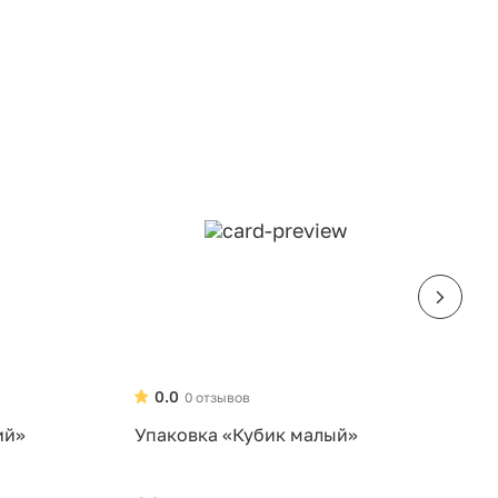
0.0
0 отзывов
ий»
Упаковка «Кубик малый»
У