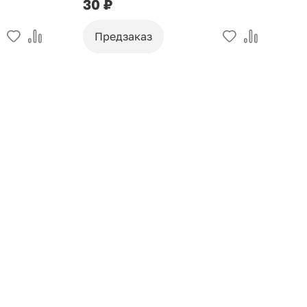
30 ₽
9
Предзаказ