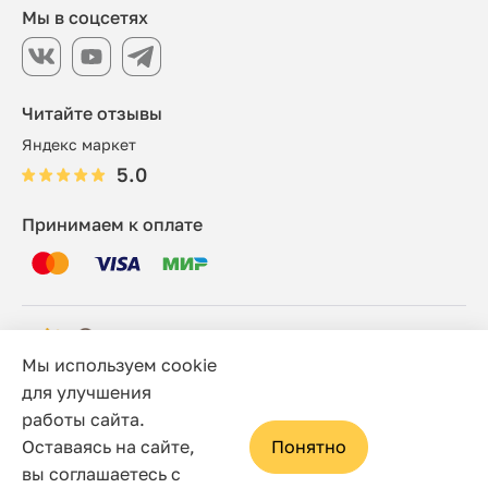
Мы в соцсетях
Читайте отзывы
Яндекс маркет
5.0
Принимаем к оплате
Мы используем cookie
© 2006 - 2026 Этно-шоп, Интернет-магазин
для улучшения
работы сайта.
Политика конфиденциальности
Оставаясь на сайте,
Понятно
Сайт носит исключительно информационный характер, и
вы соглашаетесь с
ни при каких условиях не является публичной офертой,