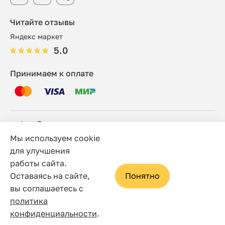
Читайте отзывы
Яндекс маркет
5.0
Принимаем к оплате
Мы используем cookie
© 2006 - 2026 Этно-шоп, Интернет-магазин
для улучшения
работы сайта.
Политика конфиденциальности
Оставаясь на сайте,
Понятно
Сайт носит исключительно информационный характер, и
вы соглашаетесь с
ни при каких условиях не является публичной офертой,
политика
определяемой положениями статьи 437(2) Гражданского
конфиденциальности
.
кодекса Российской Федерации