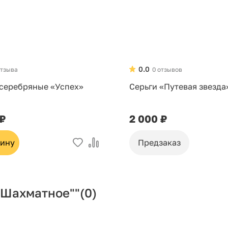
0.0
отзыва
0 отзывов
 серебряные «Успех»
Серьги «Путевая звезда
 ₽
2 000 ₽
зину
Предзаказ
"Шахматное""
(0)