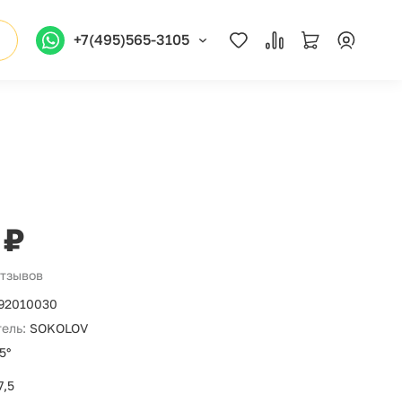
+7(495)565-3105
 ₽
отзывов
92010030
ель:
SOKOLOV
5°
7,5