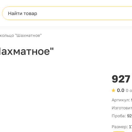
Найти товар
кольцо "Шахматное"
Шахматное"
927
0.0
0 
Артикул:
Изготовит
Проба:
92
Размер:
1