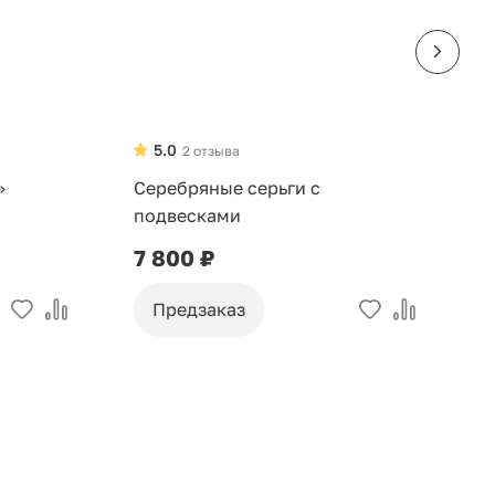
5.0
2 отзыва
»
Серебряные серьги с
С
подвесками
н
7 800 ₽
2
Предзаказ