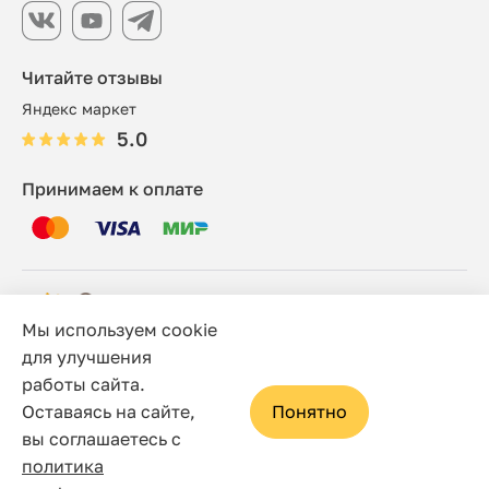
Читайте отзывы
Яндекс маркет
5.0
Принимаем к оплате
Мы используем cookie
© 2006 - 2026 Этно-шоп, Интернет-магазин
для улучшения
работы сайта.
Политика конфиденциальности
Оставаясь на сайте,
Понятно
Сайт носит исключительно информационный характер, и
вы соглашаетесь с
ни при каких условиях не является публичной офертой,
политика
определяемой положениями статьи 437(2) Гражданского