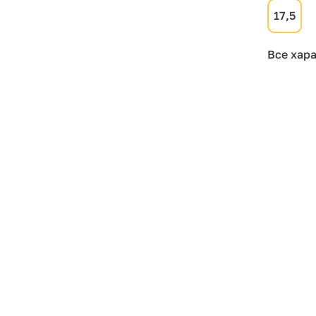
17,5
Все хар