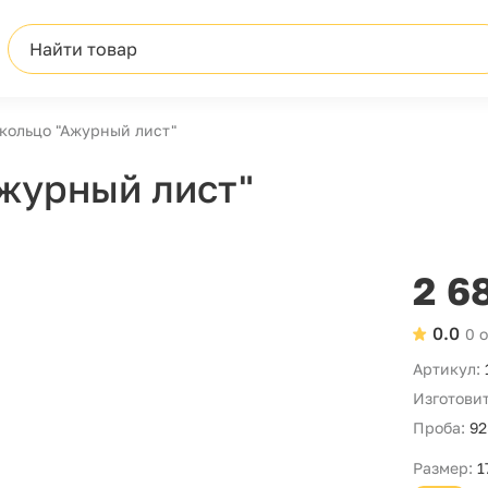
Найти товар
кольцо "Ажурный лист"
журный лист"
2 6
0.0
0 
Артикул:
Изготовит
Проба:
92
Размер:
1