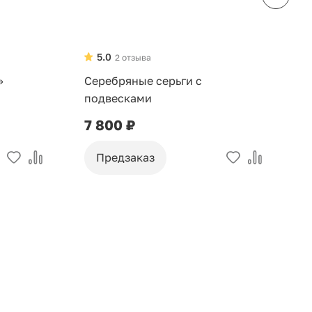
5.0
2 отзыва
»
Серебряные серьги с
С
подвесками
н
7 800 ₽
2
Предзаказ