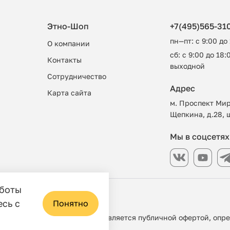
Этно-Шоп
+7(495)565-31
пн—пт: с 9:00 до
О компании
сб: с 9:00 до 18:0
Контакты
выходной
Сотрудничество
Адрес
Карта сайта
м. Проспект Мир
Щепкина, д.28, 
Мы в соцсетях
аботы
азин
есь с
Понятно
 ни при каких условиях не является публичной офертой, опр