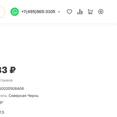
+7(495)565-3105
83 ₽
отзывов
10020508А06
ель:
Северная Чернь
5°
7,5