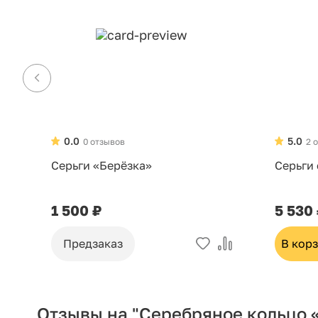
0.0
5.0
0 отзывов
2 
Серьги «Берёзка»
Серьги
1 500 ₽
5 530
Предзаказ
В кор
Отзывы на "Серебряное кольцо 