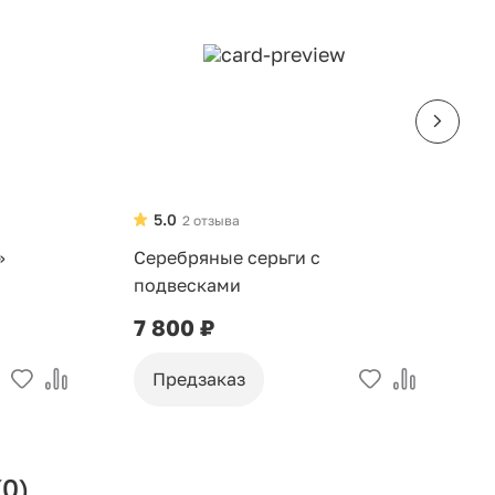
5.0
2 отзыва
»
Серебряные серьги с
С
подвесками
н
7 800 ₽
2
Предзаказ
(0)