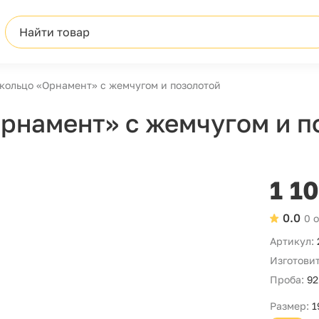
Найти товар
кольцо «Орнамент» с жемчугом и позолотой
рнамент» с жемчугом и п
1 1
0.0
0 
Артикул:
Изготовит
Проба:
92
Размер:
1