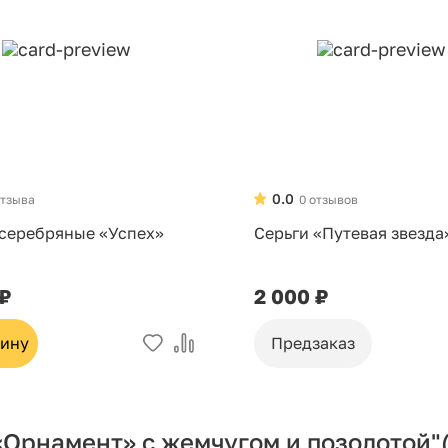
0.0
отзыва
0 отзывов
 серебряные «Успех»
Серьги «Путевая звезда
 ₽
2 000 ₽
зину
Предзаказ
«Орнамент» с жемчугом и позолотой"