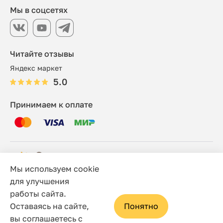
Мы в соцсетях
Читайте отзывы
Яндекс маркет
5.0
Принимаем к оплате
Мы используем cookie
© 2006 - 2026 Этно-шоп, Интернет-магазин
для улучшения
работы сайта.
Политика конфиденциальности
Оставаясь на сайте,
Понятно
Сайт носит исключительно информационный характер, и
вы соглашаетесь с
ни при каких условиях не является публичной офертой,