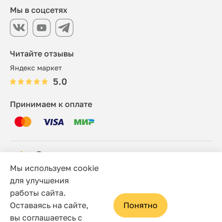
Мы в соцсетях
Читайте отзывы
Яндекс маркет
5.0
Принимаем к оплате
Мы используем cookie
© 2006 - 2026 Этно-шоп, Интернет-магазин
для улучшения
работы сайта.
Политика конфиденциальности
Оставаясь на сайте,
Понятно
Сайт носит исключительно информационный характер, и
вы соглашаетесь с
ни при каких условиях не является публичной офертой,