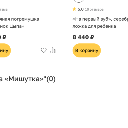
5.0
отзыв
16 отзывов
яная погремушка
«На первый зуб», сереб
нок Цыпа»
ложка для ребенка
0 ₽
8 440 ₽
зину
В корзину
а «Мишутка»"
(0)