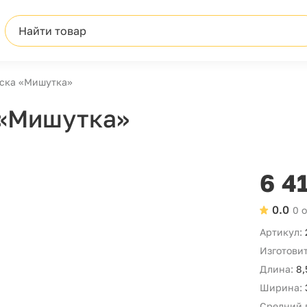
Найти товар
ска «Мишутка»
 «Мишутка»
6 4
0.0
0 
Артикул:
Изготовит
Длина:
8,
Ширина:
Средний 