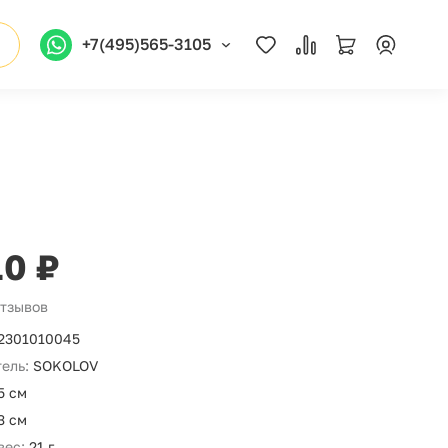
+7(495)565-3105
10 ₽
отзывов
2301010045
ель:
SOKOLOV
5 см
3 см
вес:
21 г