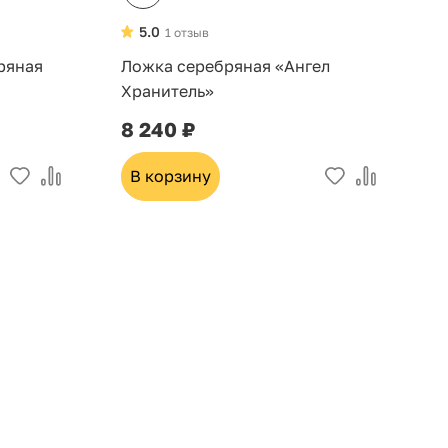
5.0
1 отзыв
ряная
Ложка серебряная «Ангел
С
Хранитель»
«
8 240 ₽
2
В корзину