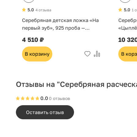
5.0
5.0
4 отзыва
1 
Серебряная детская ложка «На
Серебр
первый зуб», 925 проба —
«Цыплё
подарок на крестины
4 510 ₽
10 32
В корзину
В кор
Отзывы на "Серебряная расческ
0.0
0 отзывов
Оставить отзыв