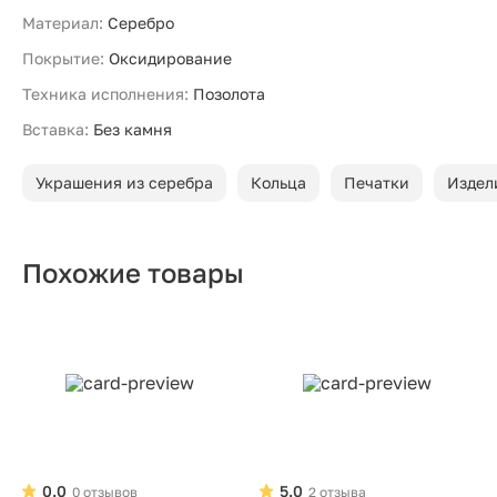
Материал:
Серебро
Покрытие:
Оксидирование
Техника исполнения:
Позолота
Вставка:
Без камня
Украшения из серебра
Кольца
Печатки
Издел
Похожие товары
0.0
5.0
0 отзывов
2 отзыва