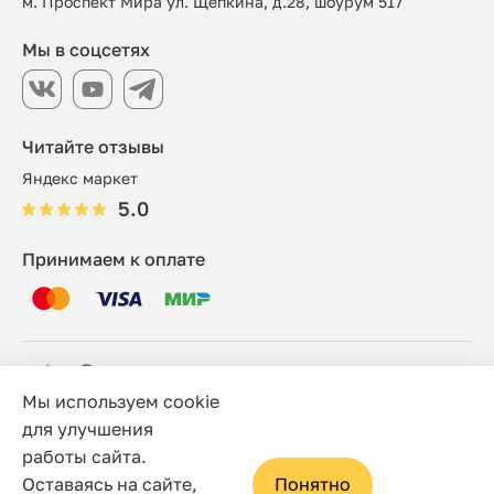
м. Проспект Мира ул. Щепкина, д.28, шоурум 517
Мы в соцсетях
Читайте отзывы
Яндекс маркет
5.0
Принимаем к оплате
Мы используем cookie
© 2006 - 2026 Этно-шоп, Интернет-магазин
для улучшения
работы сайта.
Политика конфиденциальности
Оставаясь на сайте,
Понятно