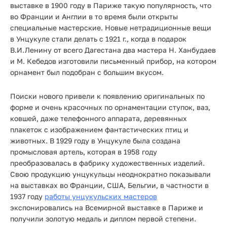
выставке в 1900 году в Париже такую популярность, что
во Франции и Англии в то время были открыты
специальные мастерские. Новые нетрадиционные вещи
в Унцукуле стали делать с 1921 г., когда в подарок
В.И.Ленину от всего Дагестана два мастера Н. Ханбудаев
и М. Кебедов изготовили письменный прибор, на котором
орнамент был подобран с большим вкусом.
Поиски нового привели к появлению оригинальных по
форме и очень красочных по орнаментации ступок, ваз,
ковшей, даже телефонного аппарата, деревянных
плакеток с изображением фантастических птиц и
животных. В 1929 году в Унцукуле была создана
промысловая артель, которая в 1958 году
преобразовалась в фабрику художественных изделий.
Свою продукцию унцукульцы неоднократно показывали
на выставках во Франции, США, Бельгии, в частности в
1937 году
работы унцукульских мастеров
экспонировались на Всемирной выставке в Париже и
получили золотую медаль и диплом первой степени.