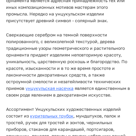
орнамента является адресная принадлежность тех или
иных композиционных мотивов мастерам этого
промысла. Нередко на унцукульском изделии
присутствует древний символ - солярный знак.
Сверкающие серебром на темной поверхности
полированного, с великолепной текстурой, дерева
традиционные узоры геометрического и растительного
орнамента придают изделиям неповторимую красоту,
уникальность, царственную роскошь и благородство. По
красоте, изысканности и в то же время простоте и
лаконичности декоративных средств, а также
остроумной смелости и незатейливости технических
приемов
унцукульская насечка
является единственным в
своем роде явлением в декоративном искусстве.
Ассортимент Унцукульских художественных изделий
состоит из
курительных трубок
, мундштуков, палок и
тростей, ручек для тростей и зонтов, чернильных
приборов, стаканов для карандашей, портсигаров,
спичечниц, пеналов, посуды и других небольших вещей