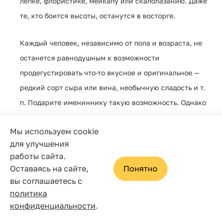
лепке, флористике, мейкапу или скалолазанию. Даже
те, кто боится высоты, останутся в восторге.
Каждый человек, независимо от пола и возраста, не
останется равнодушным к возможности
продегустировать что-то вкусное и оригинальное —
редкий сорт сыра или вина, необычную сладость и т.
п. Подарите имениннику такую возможность. Однако
помните, что если человек не приемлет алкоголь, не
Мы используем cookie
следует знакомить его с вином, даже самым дорогим.
для улучшения
работы сайта.
Оставаясь на сайте,
Понятно
вы соглашаетесь с
Необычный подарок на юбилей, который точно
политика
надолго запомнится — приглашение принять участие в
конфиденциальности
.
сплаве на байдарках. Активный отдых, еда на свежем