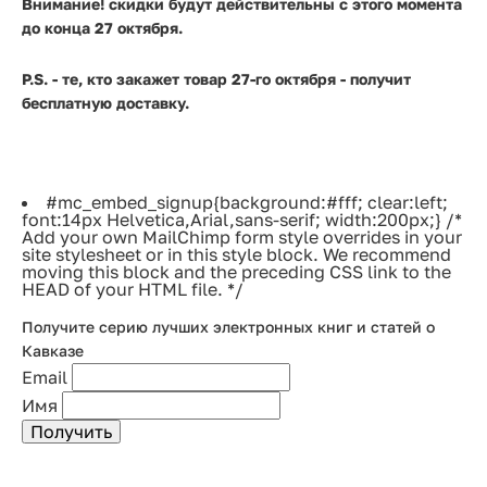
Внимание! скидки будут действительны с этого момента
до конца 27 октября.
P.S. - те, кто закажет товар 27-го октября - получит
бесплатную доставку.
#mc_embed_signup{background:#fff; clear:left;
font:14px Helvetica,Arial,sans-serif; width:200px;} /*
Add your own MailChimp form style overrides in your
site stylesheet or in this style block. We recommend
moving this block and the preceding CSS link to the
HEAD of your HTML file. */
Получите серию лучших электронных книг и статей о
Кавказе
Email
Имя