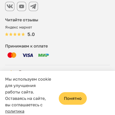
Читайте отзывы
Яндекс маркет
5.0
Принимаем к оплате
Мы используем cookie
© 2006 - 2026 Этно-шоп, Интернет-магазин
для улучшения
работы сайта.
Политика конфиденциальности
Оставаясь на сайте,
Понятно
Сайт носит исключительно информационный характер, и
вы соглашаетесь с
ни при каких условиях не является публичной офертой,
политика
определяемой положениями статьи 437(2) Гражданского