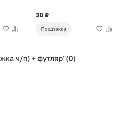
30 ₽
9
Предзаказ
жка ч/п) + футляр"
(0)