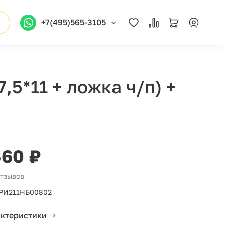
+7(495)565-3105
,5*11 + ложка ч/п) +
660 ₽
отзывов
РИ211НБ00802
актеристики