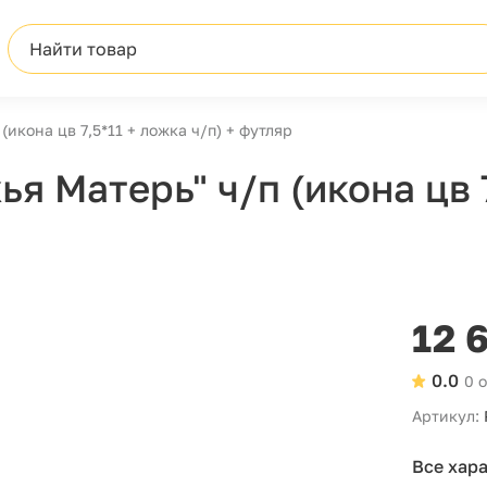
Найти товар
икона цв 7,5*11 + ложка ч/п) + футляр
я Матерь" ч/п (икона цв 7
12 
0.0
0 
Артикул:
Все хар