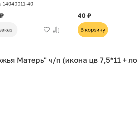
а 14040011-40
 ₽
40 ₽
заказ
В корзину
ья Матерь" ч/п (икона цв 7,5*11 + ло