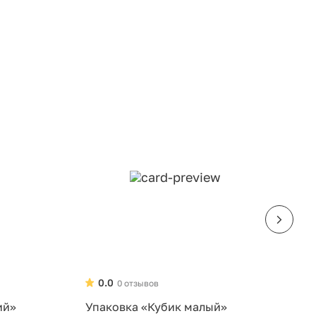
0.0
0 отзывов
ий»
Упаковка «Кубик малый»
У