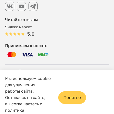
Читайте отзывы
Яндекс маркет
5.0
Принимаем к оплате
Мы используем cookie
© 2006 - 2026 Этно-шоп, Интернет-магазин
для улучшения
работы сайта.
Политика конфиденциальности
Оставаясь на сайте,
Понятно
Сайт носит исключительно информационный характер, и
вы соглашаетесь с
ни при каких условиях не является публичной офертой,
политика
определяемой положениями статьи 437(2) Гражданского