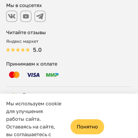
Мы в соцсетях
Читайте отзывы
Яндекс маркет
5.0
Принимаем к оплате
Мы используем cookie
© 2006 - 2026 Этно-шоп, Интернет-магазин
для улучшения
работы сайта.
Политика конфиденциальности
Оставаясь на сайте,
Понятно
Сайт носит исключительно информационный характер, и
вы соглашаетесь с
ни при каких условиях не является публичной офертой,