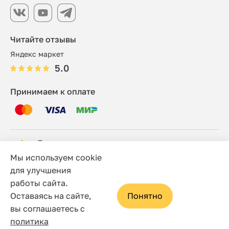
Читайте отзывы
Яндекс маркет
5.0
Принимаем к оплате
Мы используем cookie
© 2006 - 2026 Этно-шоп, Интернет-магазин
для улучшения
работы сайта.
Политика конфиденциальности
Оставаясь на сайте,
Понятно
Сайт носит исключительно информационный характер, и
вы соглашаетесь с
ни при каких условиях не является публичной офертой,
политика
определяемой положениями статьи 437(2) Гражданского