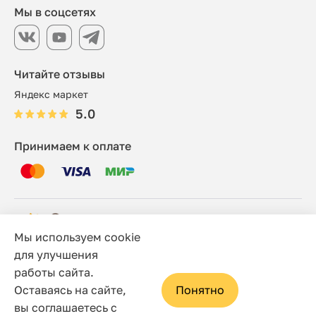
Мы в соцсетях
Читайте отзывы
Яндекс маркет
5.0
Принимаем к оплате
Мы используем cookie
© 2006 - 2026 Этно-шоп, Интернет-магазин
для улучшения
работы сайта.
Политика конфиденциальности
Оставаясь на сайте,
Понятно
Сайт носит исключительно информационный характер, и
вы соглашаетесь с
ни при каких условиях не является публичной офертой,