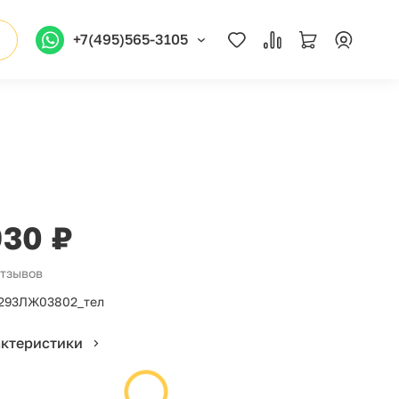
+7(495)565-3105
930 ₽
отзывов
293ЛЖ03802_тел
актеристики