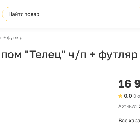
Найти товар
п + футляр
пом "Телец" ч/п + футляр
16 
0.0
0 
Артикул:
Все хар