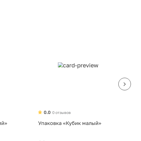
0.0
0 отзывов
ий»
Упаковка «Кубик малый»
У