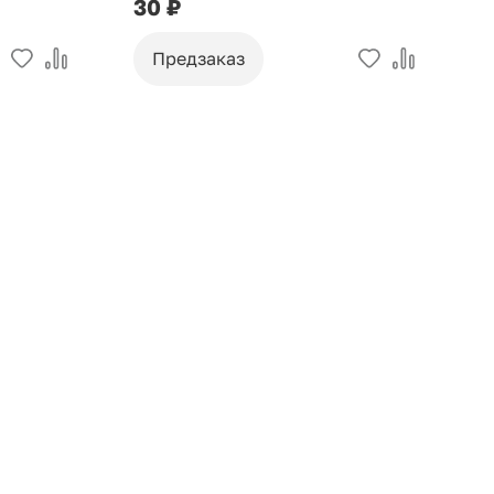
30 ₽
9
Предзаказ