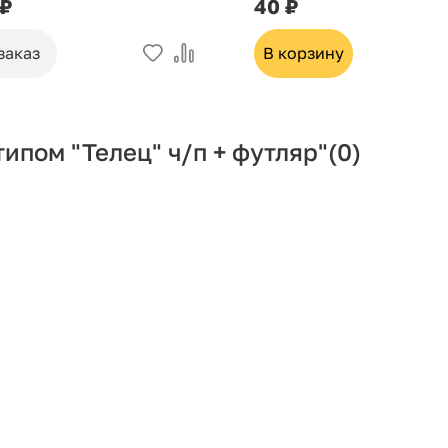
 ₽
40 ₽
заказ
В корзину
ипом "Телец" ч/п + футляр"
(0)