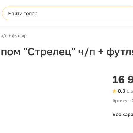
Найти товар
 ч/п + футляр
пом "Стрелец" ч/п + футл
16 
0.0
0 
Артикул:
Все хар