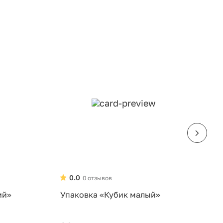
0.0
0 отзывов
ий»
Упаковка «Кубик малый»
У