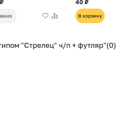
 ₽
40 ₽
заказ
В корзину
типом "Стрелец" ч/п + футляр"
(0)