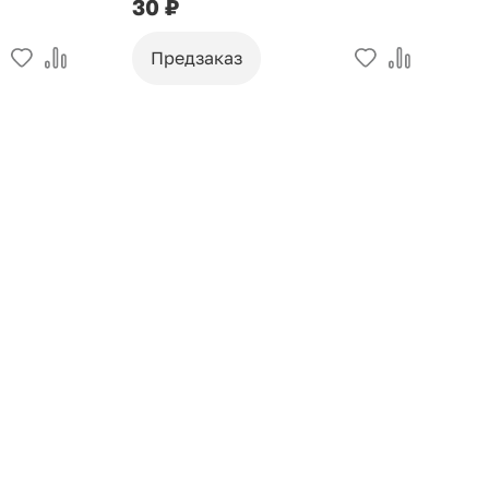
30 ₽
9
Предзаказ