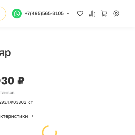
+7(495)565-3105
яр
930 ₽
отзывов
293ЛЖ03802_ст
актеристики