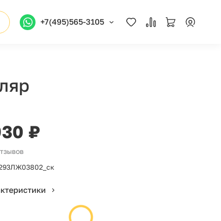
+7(495)565-3105
тляр
930 ₽
отзывов
293ЛЖ03802_ск
актеристики