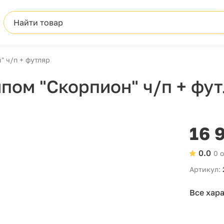
Найти товар
" ч/п + футляр
пом "Скорпион" ч/п + фу
16 
0.0
0 
Артикул:
Все хар