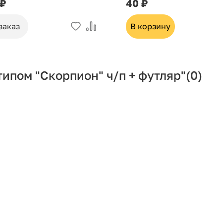
 ₽
40 ₽
заказ
В корзину
типом "Скорпион" ч/п + футляр"
(0)