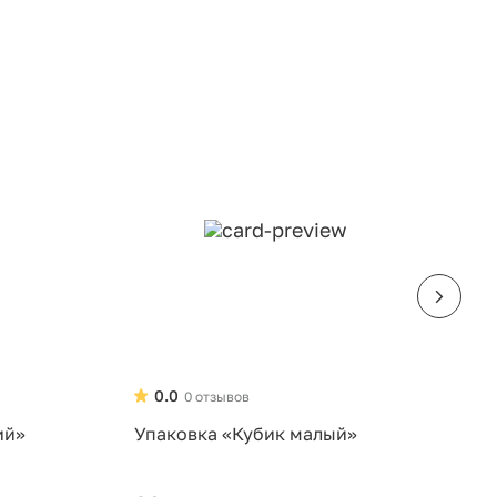
0.0
0 отзывов
ий»
Упаковка «Кубик малый»
У