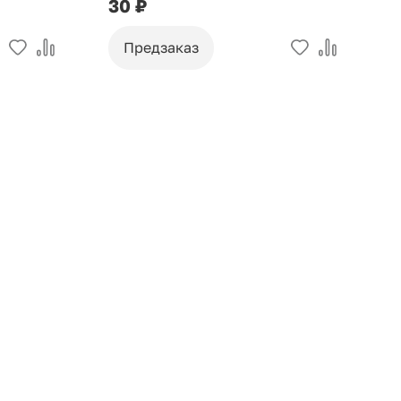
30 ₽
9
Предзаказ